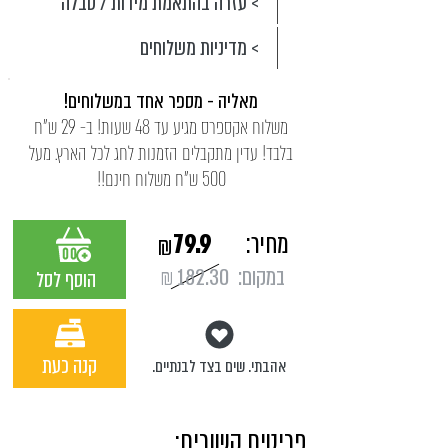
> עזרה בהתאמת מידות / טבלה
> מדיניות משלוחים
מאליה - מספר אחד במשלוחים!
משלוח אקספרס מגיע עד 48 שעות! ב- 29 ש"ח
בלבד! עדין מתקבלים הזמנות לחג לכל הארץ. מעל
500 ש"ח משלוח חינם!!
מחיר:
79.9
₪
במקום:
182.30
₪
הוסף לסל
קנה כעת
אהבתי. שים בצד לבנתיים.
פריטים קשורים: