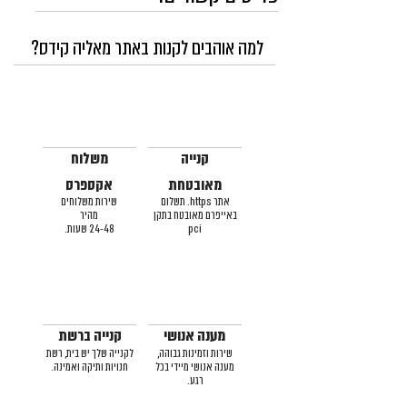
למה אוהבים לקנות באתר מאליה קידס?
קנייה
משלוח
מאובטחת
אקספרס
אתר https. תשלום
שירות משלוחים
באייפרם מאובטח בתקן
מהיר
pci
24-48 שעות.
מענה אנושי
קנייה ברשת
שירות וזמינות גבוהה,
לקנייה שלך יש בית, רשת
מענה אנושי מיידי בכל
חנויות ותיקה ואמינה.
רגע.