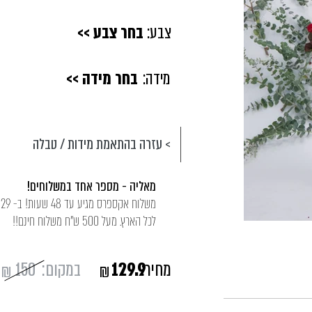
צבע:
בחר צבע >>
מידה:
בחר מידה >>
> עזרה בהתאמת מידות / טבלה
מאליה - מספר אחד במשלוחים!
מ
לכל הארץ. מעל 500 ש"ח משלוח חינם!!
מחיר:
129.9
במקום:
150
₪
₪