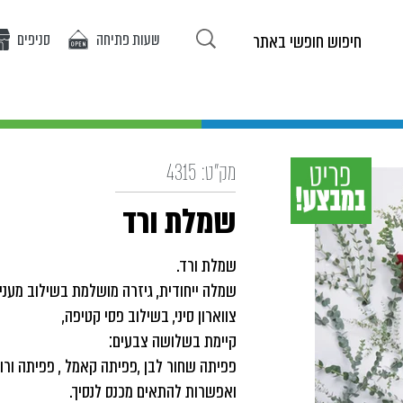
שעות פתיחה
סניפים
ריטים באתר
אופנת בנות
אופנת בנים
אירועים
מ
מק"ט:
4315
שמלת ורד
שמלת ורד.
שמלה ייחודית, גיזרה מושלמת בשילוב מעניין
צווארון סיני, בשילוב פסי קטיפה,
קיימת בשלושה צבעים:
פפיתה שחור לבן ,פפיתה קאמל , פפיתה ורו
ואפשרות להתאים מכנס לנסיך.