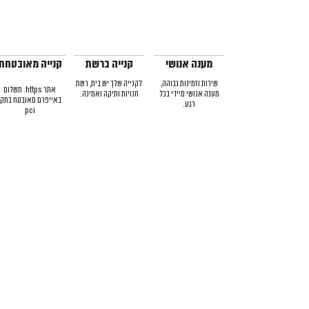
מענה אנושי
קנייה ברשת
קנייה מאובטחת
שירות וזמינות גבוהה,
לקנייה שלך יש בית, רשת
אתר https. תשלום
מענה אנושי מיידי בכל
חנויות ותיקה ואמינה.
באייפרם מאובטח בתקן
רגע.
pci