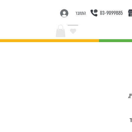
03-9099885
התחבר
בצעים
,
ד