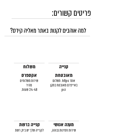
פריטים קשורים:
למה אוהבים לקנות באתר מאליה קידס?
קנייה
משלוח
מאובטחת
אקספרס
אתר https. תשלום
שירות משלוחים
באייפרם מאובטח בתקן
מהיר
pci
24-48 שעות.
מענה אנושי
קנייה ברשת
שירות וזמינות גבוהה,
לקנייה שלך יש בית, רשת