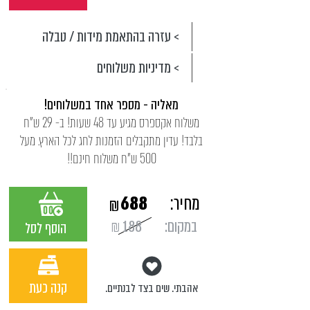
> עזרה בהתאמת מידות / טבלה
> מדיניות משלוחים
מאליה - מספר אחד במשלוחים!
משלוח אקספרס מגיע עד 48 שעות! ב- 29 ש"ח
בלבד! עדין מתקבלים הזמנות לחג לכל הארץ. מעל
500 ש"ח משלוח חינם!!
מחיר:
688
₪
במקום:
188
₪
הוסף לסל
קנה כעת
אהבתי. שים בצד לבנתיים.