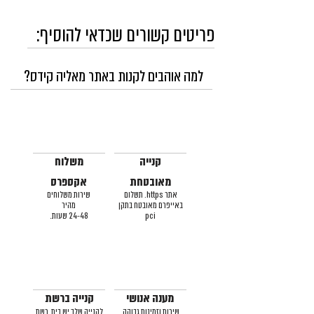
פריטים קשורים שכדאי להוסיף:
למה אוהבים לקנות באתר מאליה קידס?
קנייה
משלוח
מאובטחת
אקספרס
אתר https. תשלום
שירות משלוחים
באייפרם מאובטח בתקן
מהיר
pci
24-48 שעות.
מענה אנושי
קנייה ברשת
שירות וזמינות גבוהה,
לקנייה שלך יש בית, רשת