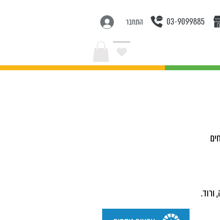
03-9099885
התחבר
בצעים
ים
ורוד.