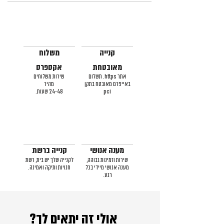
קנייה
משלוח
מאובטחת
אקספרס
אתר https. תשלום
שירות משלוחים
באייפרם מאובטח בתקן
מהיר
pci
24-48 שעות.
מענה אנושי
קנייה ברשת
שירות וזמינות גבוהה,
לקנייה שלך יש בית, רשת
מענה אנושי מיידי בכל
חנויות ותיקה ואמינה.
רגע.
אולי זה יתאים לך?