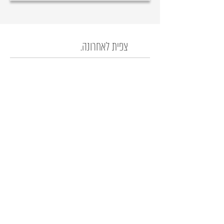
צפית לאחרונה.
רק לחברים שלנו...
קבלו עדכון לפני כולם על המבצעים החמים!