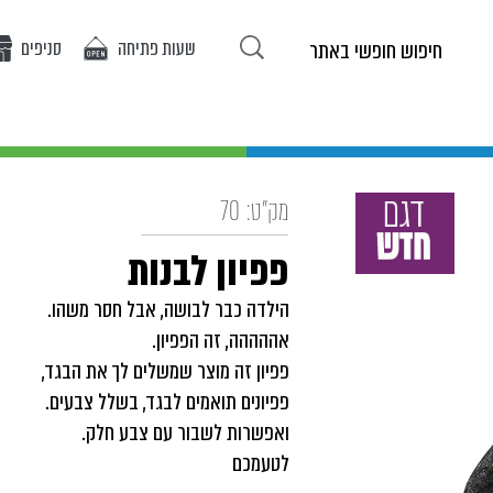
שעות פתיחה
סניפים
ריטים באתר
אופנת בנות
אופנת בנים
אירועים
מ
מק"ט:
70
פפיון לבנות
הילדה כבר לבושה, אבל חסר משהו.
אההההה, זה הפפיון.
פפיון זה מוצר שמשלים לך את הבגד,
פפיונים תואמים לבגד, בשלל צבעים.
ואפשרות לשבור עם צבע חלק.
לטעמכם