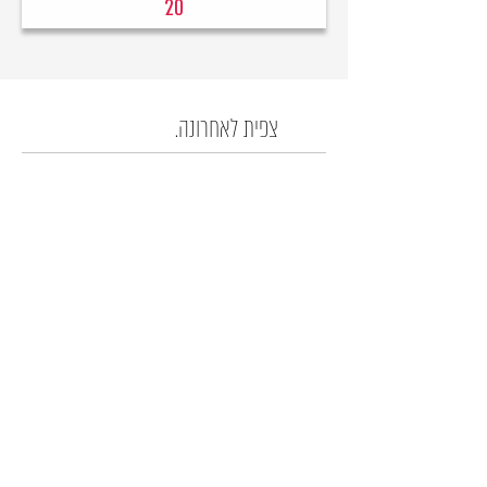
20
צפית לאחרונה.
רק לחברים שלנו...
קבלו עדכון לפני כולם על המבצעים החמים!