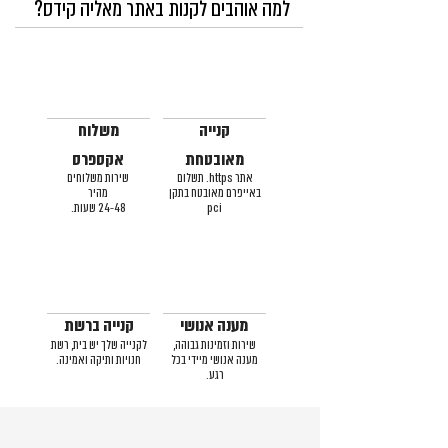
למה אוהבים לקנות באתר מאליה קידס?
קנייה
משלוח
מאובטחת
אקספרס
אתר https. תשלום
שירות משלוחים
באייפרם מאובטח בתקן
מהיר
pci
24-48 שעות.
מענה אנושי
קנייה ברשת
שירות וזמינות גבוהה,
לקנייה שלך יש בית, רשת
מענה אנושי מיידי בכל
חנויות ותיקה ואמינה.
רגע.