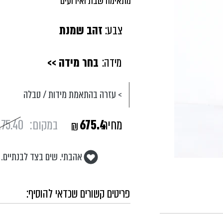
מתאימה שבת ואירועים
צבע:
זהב שמנת
מידה:
בחר מידה >>
> עזרה בהתאמת מידות / טבלה
מחיר:
675.4
במקום:
175.40
₪
אהבתי. שים בצד לבנתיים.
פריטים קשורים שכדאי להוסיף: