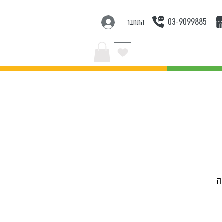
03-9099885
התחבר
בצעים
ה