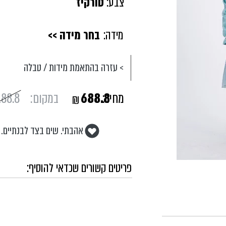
צבע:
טורקיז
מידה:
בחר מידה >>
> עזרה בהתאמת מידות / טבלה
מחיר:
688.8
במקום:
188.8
₪
אהבתי. שים בצד לבנתיים.
פריטים קשורים שכדאי להוסיף: