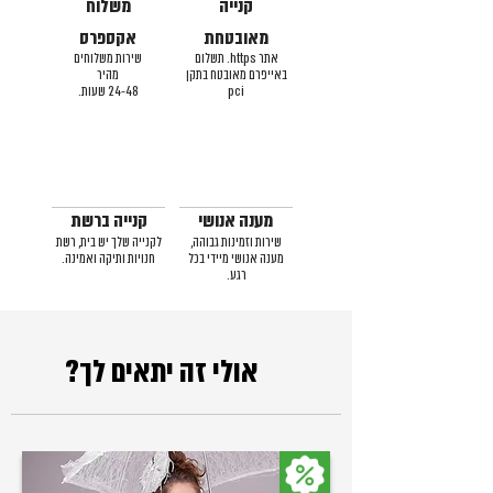
קנייה
משלוח
מאובטחת
אקספרס
אתר https. תשלום
שירות משלוחים
באייפרם מאובטח בתקן
מהיר
pci
24-48 שעות.
מענה אנושי
קנייה ברשת
שירות וזמינות גבוהה,
לקנייה שלך יש בית, רשת
מענה אנושי מיידי בכל
חנויות ותיקה ואמינה.
רגע.
אולי זה יתאים לך?