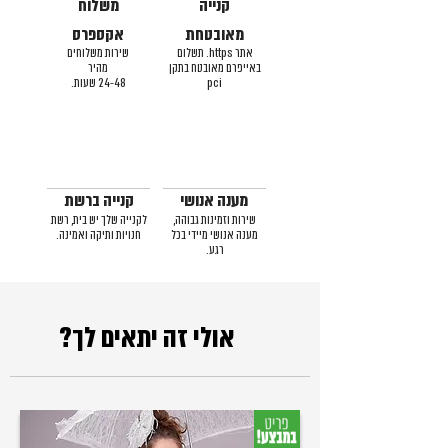
קנייה
משלוח
מאובטחת
אקספרס
אתר https. תשלום
שירות משלוחים
באייפרם מאובטח בתקן
מהיר
pci
24-48 שעות.
מענה אנושי
קנייה ברשת
שירות וזמינות גבוהה,
לקנייה שלך יש בית, רשת
מענה אנושי מיידי בכל
חנויות ותיקה ואמינה.
רגע.
אולי זה יתאים לך?