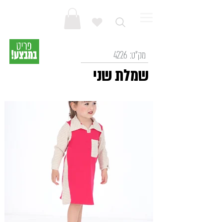
מק"ט:
4226
שמלת שני