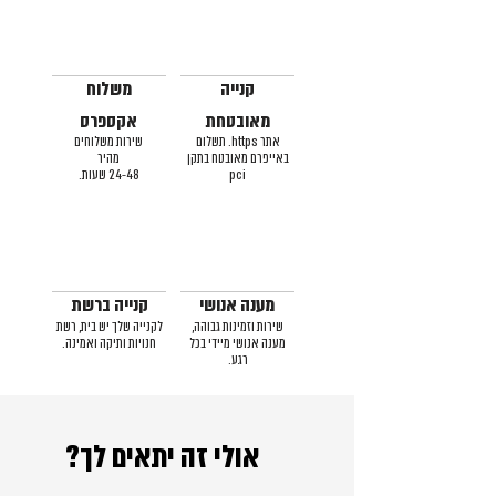
קנייה
משלוח
מאובטחת
אקספרס
אתר https. תשלום
שירות משלוחים
באייפרם מאובטח בתקן
מהיר
pci
24-48 שעות.
מענה אנושי
קנייה ברשת
שירות וזמינות גבוהה,
לקנייה שלך יש בית, רשת
מענה אנושי מיידי בכל
חנויות ותיקה ואמינה.
רגע.
אולי זה יתאים לך?