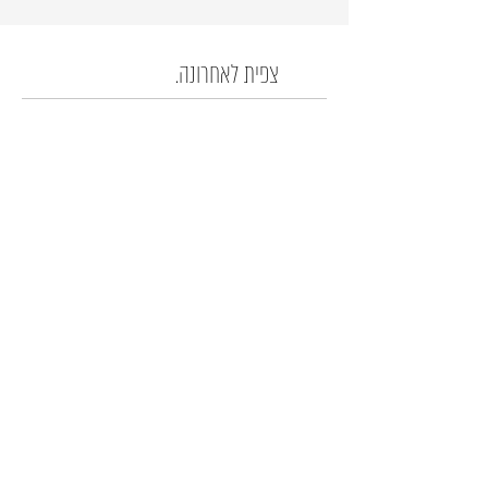
צפית לאחרונה.
רק לחברים שלנו...
קבלו עדכון לפני כולם על המבצעים החמים!
שלח