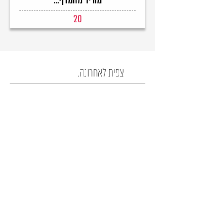
מוריד מהמדף...
20
צפית לאחרונה.
רק לחברים שלנו...
קבלו עדכון לפני כולם על המבצעים החמים!