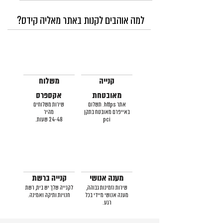
למה אוהבים לקנות באתר מאליה קידס?
קנייה
משלוח
מאובטחת
אקספרס
אתר https. תשלום
שירות משלוחים
באייפרם מאובטח בתקן
מהיר
pci
24-48 שעות.
מענה אנושי
קנייה ברשת
שירות וזמינות גבוהה,
לקנייה שלך יש בית, רשת
מענה אנושי מיידי בכל
חנויות ותיקה ואמינה.
רגע.