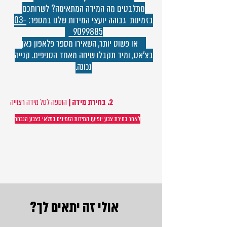
מתלבטים מה המידה המתאימה? לשרותכם
בזמינות גבוהה יועצי המידות שלנו במספר:
03-
9099885
או פשוט יותר, השאירו מספר פלאפון כאן
בצ'אט, ומיד תקבלו שיחה מאחד הסניפים. קנייה
נכונה.
2. בחירת מידה |
הוספה לסל מידה רצוייה
לאחר בחירת צבע יופיעו המידות הזמינים במלאי בצבע הנבחר
אולי זה יתאים לך?