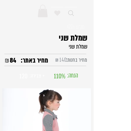
מק"ט:
4226
שמלת שני
שמלת שני
מחיר באתר:
84
₪
מחיר בחנות:
140
₪
הנחה:
120
110%
+ צבירה: