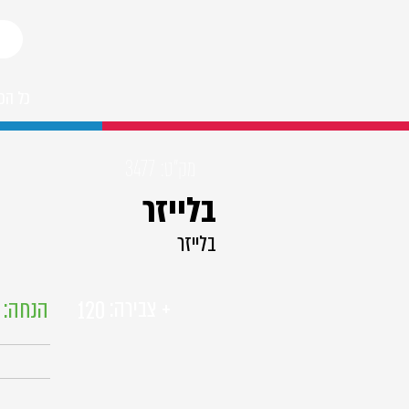
כל הפ
מק"ט:
3477
בלייזר
בלייזר
+ צבירה:
הנחה:
%
120