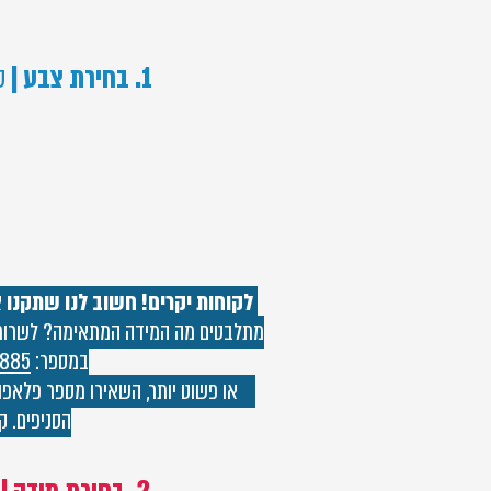
1. בחירת צבע |
ס
לקוחות יקרים! חשוב לנו שתקנו 
מתלבטים מה המידה המתאימה? לשרותכם
במספר:
885
או פשוט יותר, השאירו מספר פלאפון
הסניפים. קנ