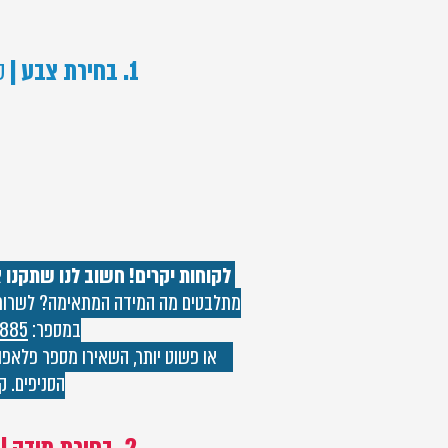
1. בחירת צבע |
ס
לקוחות יקרים! חשוב לנו שתקנו 
מתלבטים מה המידה המתאימה? לשרותכם
במספר:
885
או פשוט יותר, השאירו מספר פלאפון
הסניפים. קנ