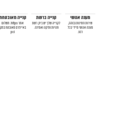
מענה אנושי
קנייה ברשת
קנייה מאובטחת
שירות וזמינות גבוהה,
לקנייה שלך יש בית, רשת
אתר https. תשלום
מענה אנושי מיידי בכל
חנויות ותיקה ואמינה.
באייפרם מאובטח בתקן
רגע.
pci