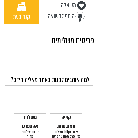
משאלה
הוסף להשואה
קנה כעת
פריטים משלימים
למה אוהבים לקנות באתר מאליה קידס?
קנייה
משלוח
מאובטחת
אקספרס
אתר https. תשלום
שירות משלוחים
באייפרם מאובטח בתקן
מהיר