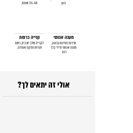
pci
24-48 שעות.
מענה אנושי
קנייה ברשת
שירות וזמינות גבוהה,
לקנייה שלך יש בית, רשת
מענה אנושי מיידי בכל
חנויות ותיקה ואמינה.
רגע.
אולי זה יתאים לך?