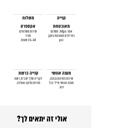
קנייה
משלוח
מאובטחת
אקספרס
אתר https. תשלום
שירות משלוחים
באייפרם מאובטח בתקן
מהיר
pci
24-48 שעות.
מענה אנושי
קנייה ברשת
שירות וזמינות גבוהה,
לקנייה שלך יש בית, רשת
מענה אנושי מיידי בכל
חנויות ותיקה ואמינה.
רגע.
אולי זה יתאים לך?