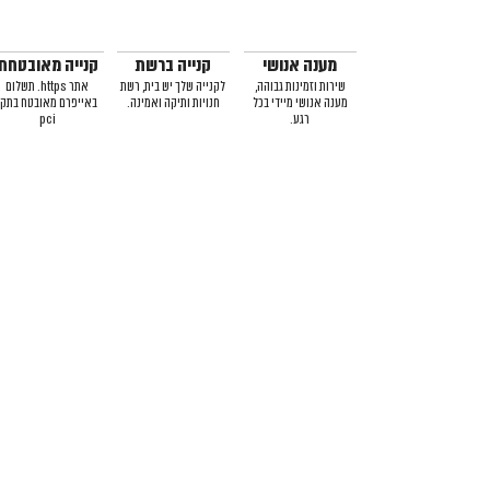
מענה אנושי
קנייה ברשת
קנייה מאובטחת
שירות וזמינות גבוהה,
לקנייה שלך יש בית, רשת
אתר https. תשלום
מענה אנושי מיידי בכל
חנויות ותיקה ואמינה.
באייפרם מאובטח בתקן
רגע.
pci