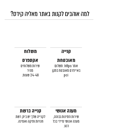
למה אוהבים לקנות באתר מאליה קידס?
קנייה
משלוח
מאובטחת
אקספרס
אתר https. תשלום
שירות משלוחים
באייפרם מאובטח בתקן
מהיר
pci
24-48 שעות.
מענה אנושי
קנייה ברשת
שירות וזמינות גבוהה,
לקנייה שלך יש בית, רשת
מענה אנושי מיידי בכל
חנויות ותיקה ואמינה.
רגע.