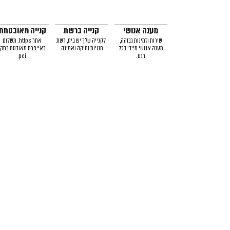
מענה אנושי
קנייה ברשת
קנייה מאובטחת
שירות וזמינות גבוהה,
לקנייה שלך יש בית, רשת
אתר https. תשלום
מענה אנושי מיידי בכל
חנויות ותיקה ואמינה.
באייפרם מאובטח בתקן
רגע.
pci