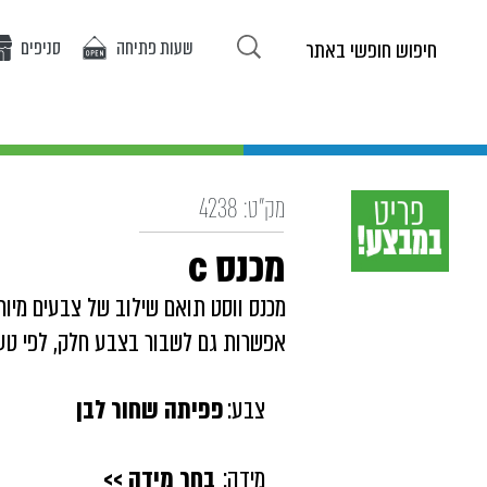
שעות פתיחה
סניפים
ריטים באתר
אופנת בנות
אופנת בנים
אירועים
מ
מק"ט:
4238
מכנס c
מכנס ווסט תואם שילוב של צבעים מיוח
אפשרות גם לשבור בצבע חלק, לפי טע
צבע:
פפיתה שחור לבן
מידה:
בחר מידה >>