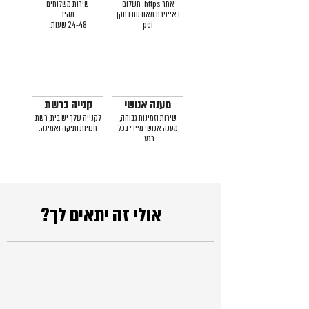
אתר https. תשלום
שירות משלוחים
באייפרם מאובטח בתקן
מהיר
pci
24-48 שעות.
מענה אנושי
קנייה ברשת
שירות וזמינות גבוהה,
לקנייה שלך יש בית, רשת
מענה אנושי מיידי בכל
חנויות ותיקה ואמינה.
רגע.
אולי זה יתאים לך?