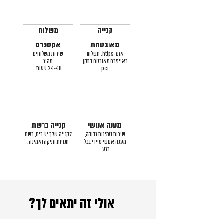
קנייה
משלוח
מאובטחת
אקספרס
אתר https. תשלום
שירות משלוחים
באייפרם מאובטח בתקן
מהיר
pci
24-48 שעות.
מענה אנושי
קנייה ברשת
שירות וזמינות גבוהה,
לקנייה שלך יש בית, רשת
מענה אנושי מיידי בכל
חנויות ותיקה ואמינה.
רגע.
אולי זה יתאים לך?