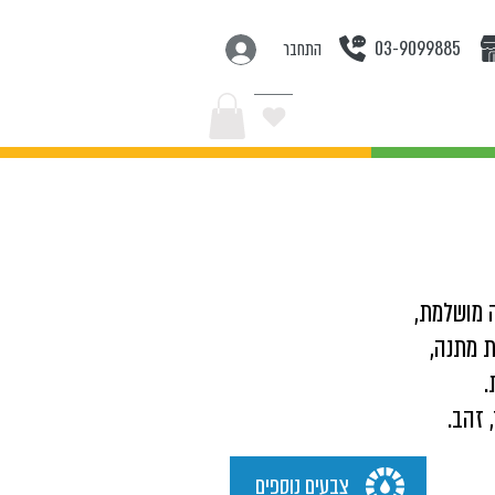
03-9099885
התחבר
בצעים
 מושלמת,
 מתנה,
.
 זהב.
צבעים נוספים