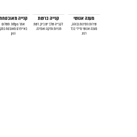
מענה אנושי
קנייה ברשת
קנייה מאובטחת
שירות וזמינות גבוהה,
לקנייה שלך יש בית, רשת
אתר https. תשלום
מענה אנושי מיידי בכל
חנויות ותיקה ואמינה.
באייפרם מאובטח בתקן
רגע.
pci