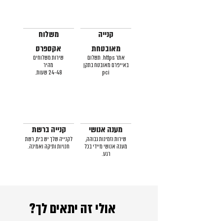
קנייה
משלוח
מאובטחת
אקספרס
אתר https. תשלום
שירות משלוחים
באייפרם מאובטח בתקן
מהיר
pci
24-48 שעות.
מענה אנושי
קנייה ברשת
שירות וזמינות גבוהה,
לקנייה שלך יש בית, רשת
מענה אנושי מיידי בכל
חנויות ותיקה ואמינה.
רגע.
אולי זה יתאים לך?