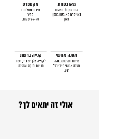
מאובטחת
אקספרס
אתר https. תשלום
שירות משלוחים
באייפרם מאובטח בתקן
מהיר
pci
24-48 שעות.
מענה אנושי
קנייה ברשת
שירות וזמינות גבוהה,
לקנייה שלך יש בית, רשת
מענה אנושי מיידי בכל
חנויות ותיקה ואמינה.
רגע.
אולי זה יתאים לך?