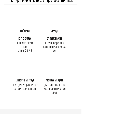
קנייה
משלוח
מאובטחת
אקספרס
אתר https. תשלום
שירות משלוחים
באייפרם מאובטח בתקן
מהיר
pci
24-48 שעות.
מענה אנושי
קנייה ברשת
שירות וזמינות גבוהה,
לקנייה שלך יש בית, רשת
מענה אנושי מיידי בכל
חנויות ותיקה ואמינה.
רגע.