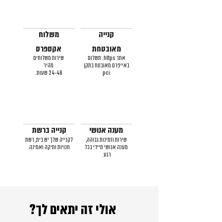
קנייה
משלוח
מאובטחת
אקספרס
אתר https. תשלום
שירות משלוחים
באייפרם מאובטח בתקן
מהיר
pci
24-48 שעות.
מענה אנושי
קנייה ברשת
שירות וזמינות גבוהה,
לקנייה שלך יש בית, רשת
מענה אנושי מיידי בכל
חנויות ותיקה ואמינה.
רגע.
אולי זה יתאים לך?