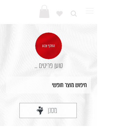
החלף צבע
טוען פריטים ...
מסנן